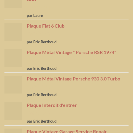
Note
5
sur
par Laure
5
Plaque Flat 6 Club
Note
5
sur
par Eric Berthoud
5
Plaque Métal Vintage " Porsche RSR 1974"
Note
5
sur
par Eric Berthoud
5
Plaque Métal Vintage Porsche 930 3.0 Turbo
Note
5
sur
par Eric Berthoud
5
Plaque Interdit d'entrer
Note
5
sur
par Eric Berthoud
5
Plaque Vintage Garage Service Repair