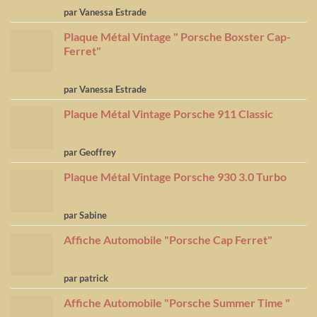
Note
5
sur
par Vanessa Estrade
5
Plaque Métal Vintage " Porsche Boxster Cap-
Ferret"
Note
5
sur
par Vanessa Estrade
5
Plaque Métal Vintage Porsche 911 Classic
Note
5
sur
par Geoffrey
5
Plaque Métal Vintage Porsche 930 3.0 Turbo
Note
5
sur
par Sabine
5
Affiche Automobile "Porsche Cap Ferret"
Note
4
par patrick
sur 5
Affiche Automobile "Porsche Summer Time "