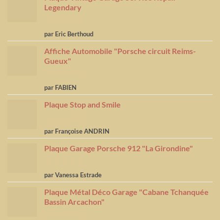
Legendary
Note
5
sur
par Eric Berthoud
5
Affiche Automobile "Porsche circuit Reims-
Gueux"
Note
5
sur
par FABIEN
5
Plaque Stop and Smile
Note
4
par Françoise ANDRIN
sur 5
Plaque Garage Porsche 912 "La Girondine"
Note
5
sur
par Vanessa Estrade
5
Plaque Métal Déco Garage "Cabane Tchanquée
Bassin Arcachon"