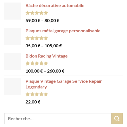
Bâche décorative automobile
Note
5.00
59,00
€
–
80,00
€
sur 5
Plaques métal garage personnalisable
Note
5.00
35,00
€
–
105,00
€
sur 5
Bidon Racing Vintage
Note
5.00
100,00
€
–
260,00
€
sur 5
Plaque Vintage Garage Service Repair
Legendary
Note
5.00
22,00
€
sur 5