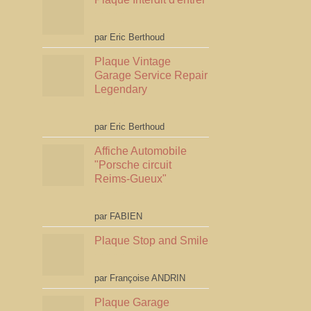
Note
5
sur 5
par Eric Berthoud
Plaque Vintage
Garage Service Repair
Legendary
Note
5
sur 5
par Eric Berthoud
Affiche Automobile
"Porsche circuit
Reims-Gueux"
Note
5
sur 5
par FABIEN
Plaque Stop and Smile
Note
4
par Françoise ANDRIN
sur 5
Plaque Garage