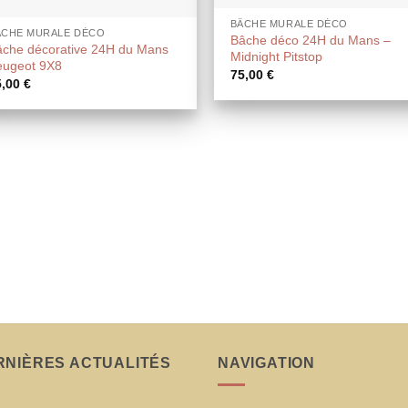
BÂCHE MURALE DÉCO
ÂCHE MURALE DÉCO
Bâche déco 24H du Mans –
âche décorative 24H du Mans
Midnight Pitstop
eugeot 9X8
75,00
€
5,00
€
RNIÈRES ACTUALITÉS
NAVIGATION