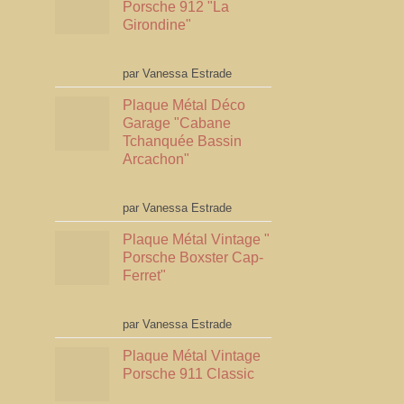
Porsche 912 "La
Girondine"
Note
5
sur 5
par Vanessa Estrade
Plaque Métal Déco
Garage "Cabane
Tchanquée Bassin
Arcachon"
Note
5
sur 5
par Vanessa Estrade
Plaque Métal Vintage "
Porsche Boxster Cap-
Ferret"
Note
5
sur 5
par Vanessa Estrade
Plaque Métal Vintage
Porsche 911 Classic