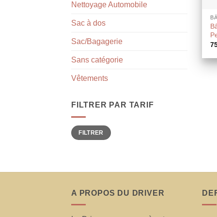
Nettoyage Automobile
B
Sac à dos
B
P
Sac/Bagagerie
7
Sans catégorie
Vêtements
FILTRER PAR TARIF
Prix
Prix
FILTRER
min
max
A PROPOS DU DRIVER
DE