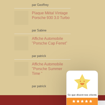
Note
5
sur 5
par Geoffrey
Plaque Métal Vintage
Porsche 930 3.0 Turbo
Note
5
sur 5
par Sabine
Affiche Automobile
"Porsche Cap Ferret"
Note
4
par patrick
sur 5
Affiche Automobile
"Porsche Summer
Time "
Note
4
par patrick
sur 5
Ce que disent nos clients
isa