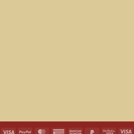
Visa
PayPal
MasterCard
American
MasterCard
PayPal
Visa
V