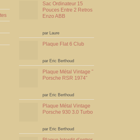
Sac Ordinateur 15
Pouces Entre 2 Retros
tes
Enzo ABB
Note
5
sur 5
par Laure
Plaque Flat 6 Club
Note
5
sur 5
par Eric Berthoud
Plaque Métal Vintage "
Porsche RSR 1974"
Note
5
sur 5
par Eric Berthoud
Plaque Métal Vintage
Porsche 930 3.0 Turbo
Note
5
sur 5
par Eric Berthoud
Plaque Interdit d'entrer