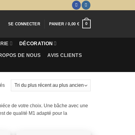
0
SE CONNECTER
PANIER /
0,00
€
RIE
DÉCORATION
ROPOS DE NOUS
AVIS CLIENTS
Trié
hés
du
plus
piéce de votre choix. Une bâche avec une
récent
 est de qualité M1 adapté pour la
au
plus
ancien