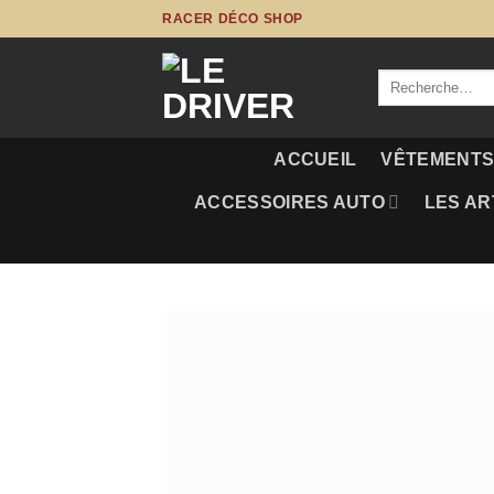
Passer
RACER DÉCO SHOP
au
contenu
Recherche
pour :
ACCUEIL
VÊTEMENT
ACCESSOIRES AUTO
LES AR