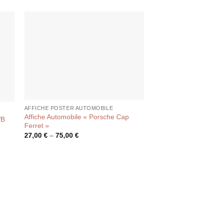
AFFICHE POSTER AUTOMOBILE
AFFICHE POSTER AUT
Affiche Automobile « Porsche Cap
WB
Affiche Ford Gt 40
Ferret »
55,00
€
27,00
€
–
75,00
€