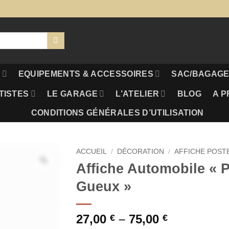
S
EQUIPEMENTS & ACCESSOIRES
SAC/BAGAGE
TISTES
LE GARAGE
L’ATELIER
BLOG
A P
CONDITIONS GÉNÉRALES D’UTILISATION
ACCUEIL
/
DÉCORATION
/
AFFICHE POST
Affiche Automobile « P
Gueux »
27,00
–
75,00
€
€