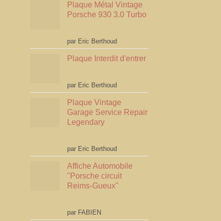
Plaque Métal Vintage
Porsche 930 3.0 Turbo
Note
5
sur 5
par Eric Berthoud
Plaque Interdit d'entrer
Note
5
sur 5
par Eric Berthoud
Plaque Vintage
Garage Service Repair
Legendary
Note
5
sur 5
par Eric Berthoud
Affiche Automobile
"Porsche circuit
Reims-Gueux"
Note
5
sur 5
par FABIEN