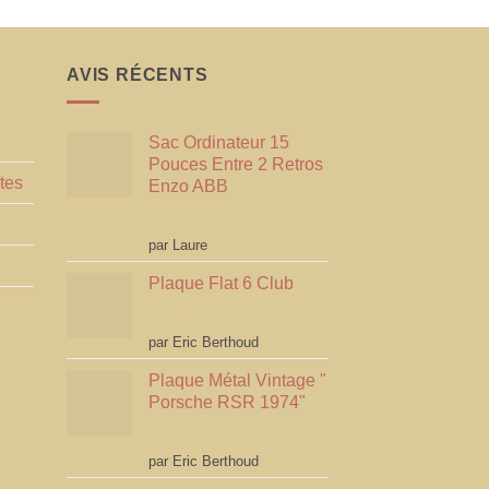
AVIS RÉCENTS
Sac Ordinateur 15
Pouces Entre 2 Retros
tes
Enzo ABB
Note
5
sur 5
par Laure
Plaque Flat 6 Club
Note
5
sur 5
par Eric Berthoud
Plaque Métal Vintage "
Porsche RSR 1974"
Note
5
sur 5
par Eric Berthoud