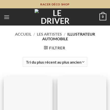
Passer
RACER DÉCO SHOP
au
contenu
0
ACCUEIL
/
LES ARTISTES
/
ILLUSTRATEUR
AUTOMOBILE
FILTRER