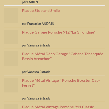
Note
5
sur
par FABIEN
5
Plaque Stop and Smile
Note
4
par Françoise ANDRIN
sur 5
Plaque Garage Porsche 912 "La Girondine"
Note
5
sur
par Vanessa Estrade
5
Plaque Métal Déco Garage "Cabane Tchanquée
Bassin Arcachon"
Note
5
sur
par Vanessa Estrade
5
Plaque Métal Vintage " Porsche Boxster Cap-
Ferret"
Note
5
sur
par Vanessa Estrade
5
Plaque Métal Vintage Porsche 911 Classic