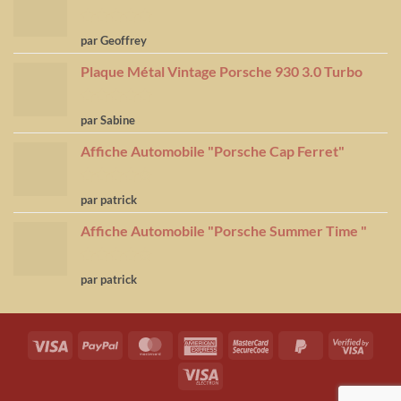
Note
5
sur
par Geoffrey
5
Plaque Métal Vintage Porsche 930 3.0 Turbo
Note
5
sur
par Sabine
5
Affiche Automobile "Porsche Cap Ferret"
Note
4
par patrick
sur 5
Affiche Automobile "Porsche Summer Time "
Note
4
par patrick
sur 5
Visa
PayPal
MasterCard
American
MasterCard
PayPal
Visa
Express
2
2
2
Visa
Electron