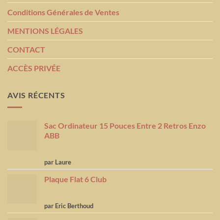
Conditions Générales de Ventes
MENTIONS LÉGALES
CONTACT
ACCÈS PRIVÉE
AVIS RÉCENTS
Sac Ordinateur 15 Pouces Entre 2 Retros Enzo
ABB
Note
5
sur
par Laure
5
Plaque Flat 6 Club
Note
5
sur
par Eric Berthoud
5