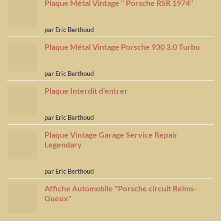
Plaque Métal Vintage " Porsche RSR 1974"
Note
5
sur
par Eric Berthoud
5
Plaque Métal Vintage Porsche 930 3.0 Turbo
Note
5
sur
par Eric Berthoud
5
Plaque Interdit d'entrer
Note
5
sur
par Eric Berthoud
5
Plaque Vintage Garage Service Repair
Legendary
Note
5
sur
par Eric Berthoud
5
Affiche Automobile "Porsche circuit Reims-
Gueux"