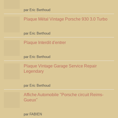
Note
5
sur 5
par Eric Berthoud
Plaque Métal Vintage Porsche 930 3.0 Turbo
Note
5
sur 5
par Eric Berthoud
Plaque Interdit d'entrer
Note
5
sur 5
par Eric Berthoud
Plaque Vintage Garage Service Repair
Legendary
Note
5
sur 5
par Eric Berthoud
Affiche Automobile "Porsche circuit Reims-
Gueux"
Note
5
sur 5
par FABIEN