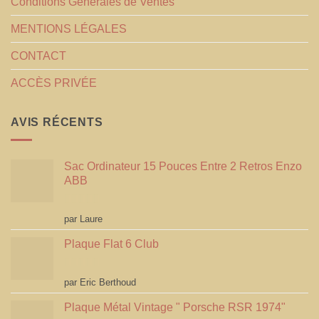
Conditions Générales de Ventes
MENTIONS LÉGALES
CONTACT
ACCÈS PRIVÉE
AVIS RÉCENTS
Sac Ordinateur 15 Pouces Entre 2 Retros Enzo
ABB
Note
5
sur 5
par Laure
Plaque Flat 6 Club
Note
5
sur 5
par Eric Berthoud
Plaque Métal Vintage " Porsche RSR 1974"