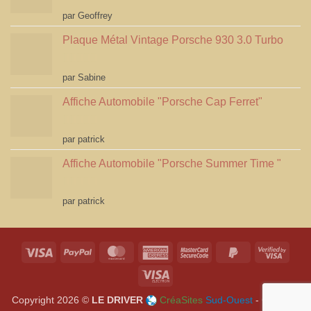
Note
5
sur 5
par Geoffrey
Plaque Métal Vintage Porsche 930 3.0 Turbo
Note
5
sur 5
par Sabine
Affiche Automobile "Porsche Cap Ferret"
Note
4
par patrick
sur 5
Affiche Automobile "Porsche Summer Time "
Note
4
par patrick
sur 5
Visa
PayPal
MasterCard
American
MasterCard
PayPal
Visa
Express
2
2
2
Visa
Electron
Copyright 2026 ©
LE DRIVER
CréaSites
Sud-Ouest
- Création