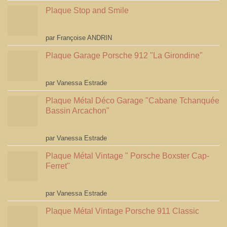
Plaque Stop and Smile
Note
4
par Françoise ANDRIN
sur 5
Plaque Garage Porsche 912 "La Girondine"
Note
5
sur 5
par Vanessa Estrade
Plaque Métal Déco Garage "Cabane Tchanquée
Bassin Arcachon"
Note
5
sur 5
par Vanessa Estrade
Plaque Métal Vintage " Porsche Boxster Cap-
Ferret"
Note
5
sur 5
par Vanessa Estrade
Plaque Métal Vintage Porsche 911 Classic