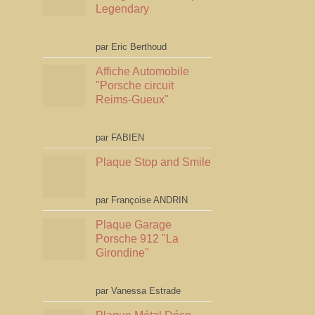
Legendary
Note
5
sur 5
par Eric Berthoud
Affiche Automobile
"Porsche circuit
Reims-Gueux"
Note
5
sur 5
par FABIEN
Plaque Stop and Smile
Note
4
par Françoise ANDRIN
sur 5
Plaque Garage
Porsche 912 "La
Girondine"
Note
5
sur 5
par Vanessa Estrade