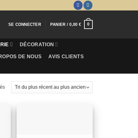
0
SE CONNECTER
PANIER /
0,00
€
RIE
DÉCORATION
ROPOS DE NOUS
AVIS CLIENTS
Trié
hés
du
plus
récent
au
plus
ancien