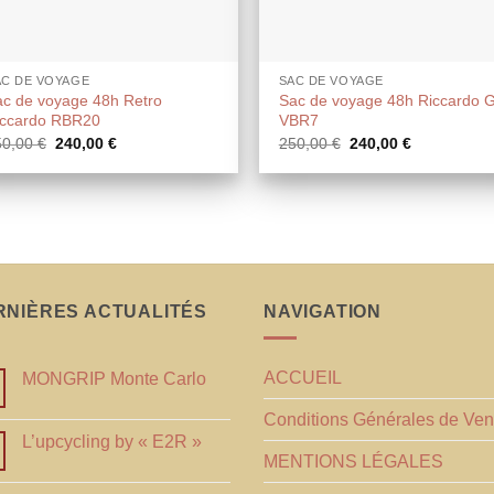
AC DE VOYAGE
SAC DE VOYAGE
ac de voyage 48h Retro
Sac de voyage 48h Riccardo G
iccardo RBR20
VBR7
Le
Le
Le
Le
50,00
€
240,00
€
250,00
€
240,00
€
prix
prix
prix
prix
initial
actuel
initial
actuel
était :
est :
était :
est :
250,00 €.
240,00 €.
250,00 €.
240,00 €.
RNIÈRES ACTUALITÉS
NAVIGATION
ACCUEIL
MONGRIP Monte Carlo
Conditions Générales de Ven
L’upcycling by « E2R »
MENTIONS LÉGALES