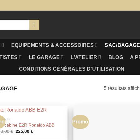
S
EQUIPEMENTS & ACCESSOIRES
SAC/BAGAGE
TISTES
LE GARAGE
L’ATELIER
BLOG
A P
CONDITIONS GÉNÉRALES D’UTILISATION
AGAGE
5 résultats affic
AGAGE
mo
Promo
ac cabine E2R Ronaldo ABB
Le
Le
40,00
€
225,00
€
prix
prix
initial
actuel