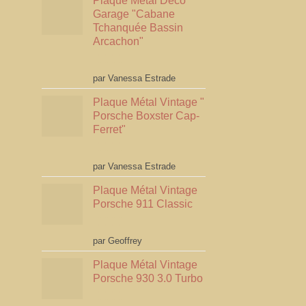
Plaque Métal Déco
Garage "Cabane
Tchanquée Bassin
Arcachon"
Note
5
sur 5
par Vanessa Estrade
Plaque Métal Vintage "
Porsche Boxster Cap-
Ferret"
Note
5
sur 5
par Vanessa Estrade
Plaque Métal Vintage
Porsche 911 Classic
Note
5
sur 5
par Geoffrey
Plaque Métal Vintage
Porsche 930 3.0 Turbo