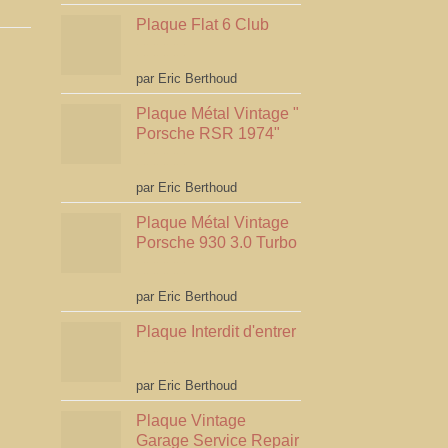
Plaque Flat 6 Club
Note
5
sur 5
par Eric Berthoud
Plaque Métal Vintage "
Porsche RSR 1974"
Note
5
sur 5
par Eric Berthoud
Plaque Métal Vintage
Porsche 930 3.0 Turbo
Note
5
sur 5
par Eric Berthoud
Plaque Interdit d'entrer
Note
5
sur 5
par Eric Berthoud
Plaque Vintage
Garage Service Repair