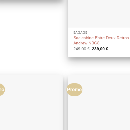
était :
est :
240,00 €.
225,00 €.
BAGAGE
Sac cabine Entre Deux Retros
Andrew NBG8
Le
Le
249,00
€
239,00
€
prix
prix
initial
actuel
était :
est :
249,00 €.
239,00 €.
mo
Promo