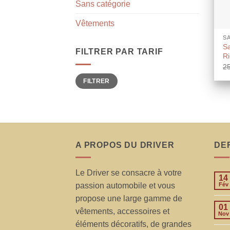
Sans catégorie
Vêtements
S
S
FILTRER PAR TARIF
R
2
Prix
Prix
FILTRER
min
max
A PROPOS DU DRIVER
DE
Le Driver se consacre à votre
14
passion automobile et vous
Fév
propose une large gamme de
01
vêtements, accessoires et
Nov
éléments décoratifs, de grandes