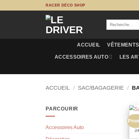
Passer
RACER DÉCO SHOP
au
contenu
Recherche
pour :
ACCUEIL
VÊTEMENT
ACCESSOIRES AUTO
LES AR
ACCUEIL
/
SAC/BAGAGERIE
/
B
PARCOURIR
B
Pro
S
Accessoires Auto
2