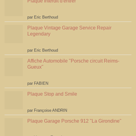
Plaque Interdit d'entrer
Note
5
sur 5
par Eric Berthoud
Plaque Vintage Garage Service Repair
Legendary
Note
5
sur 5
par Eric Berthoud
Affiche Automobile "Porsche circuit Reims-
Gueux"
Note
5
sur 5
par FABIEN
Plaque Stop and Smile
Note
4
par Françoise ANDRIN
sur 5
Plaque Garage Porsche 912 "La Girondine"