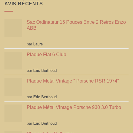
AVIS RÉCENTS
Sac Ordinateur 15 Pouces Entre 2 Retros Enzo
ABB
Note
5
sur 5
par Laure
Plaque Flat 6 Club
Note
5
sur 5
par Eric Berthoud
Plaque Métal Vintage " Porsche RSR 1974"
Note
5
sur 5
par Eric Berthoud
Plaque Métal Vintage Porsche 930 3.0 Turbo
Note
5
sur 5
par Eric Berthoud