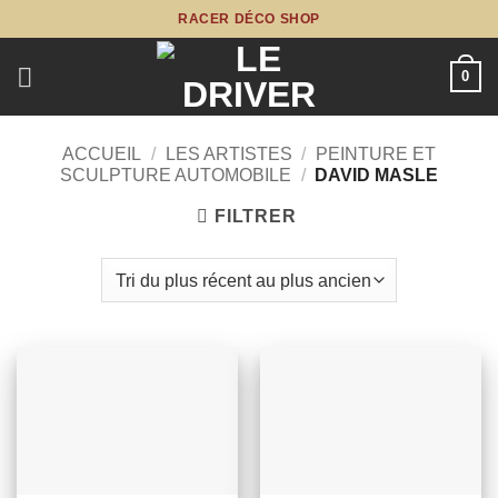
Passer
RACER DÉCO SHOP
au
contenu
0
ACCUEIL
/
LES ARTISTES
/
PEINTURE ET
SCULPTURE AUTOMOBILE
/
DAVID MASLE
FILTRER