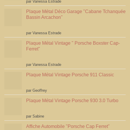
Note
5
sur 5
par Vanessa Estrade
Plaque Métal Déco Garage "Cabane Tchanquée
Bassin Arcachon"
Note
5
sur 5
par Vanessa Estrade
Plaque Métal Vintage " Porsche Boxster Cap-
Ferret"
Note
5
sur 5
par Vanessa Estrade
Plaque Métal Vintage Porsche 911 Classic
Note
5
sur 5
par Geoffrey
Plaque Métal Vintage Porsche 930 3.0 Turbo
Note
5
sur 5
par Sabine
Affiche Automobile "Porsche Cap Ferret"