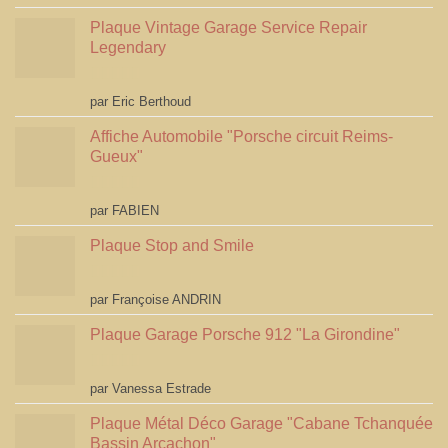
Plaque Vintage Garage Service Repair
Legendary
Note
5
sur 5
par Eric Berthoud
Affiche Automobile "Porsche circuit Reims-
Gueux"
Note
5
sur 5
par FABIEN
Plaque Stop and Smile
Note
4
par Françoise ANDRIN
sur 5
Plaque Garage Porsche 912 "La Girondine"
Note
5
sur 5
par Vanessa Estrade
Plaque Métal Déco Garage "Cabane Tchanquée
Bassin Arcachon"