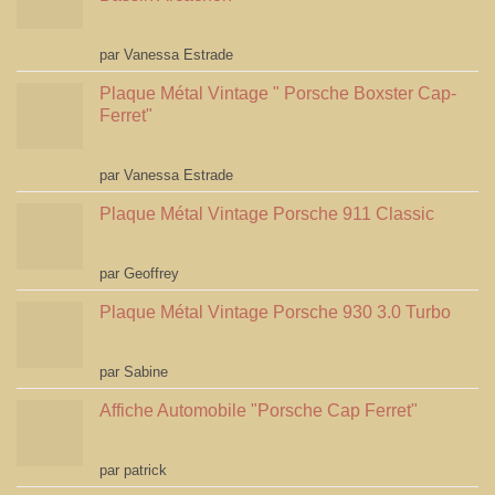
Note
5
sur 5
par Vanessa Estrade
Plaque Métal Vintage " Porsche Boxster Cap-
Ferret"
Note
5
sur 5
par Vanessa Estrade
Plaque Métal Vintage Porsche 911 Classic
Note
5
sur 5
par Geoffrey
Plaque Métal Vintage Porsche 930 3.0 Turbo
Note
5
sur 5
par Sabine
Affiche Automobile "Porsche Cap Ferret"
Note
4
par patrick
sur 5