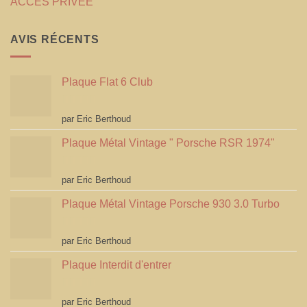
ACCÈS PRIVÉE
AVIS RÉCENTS
Plaque Flat 6 Club
Note
5
sur 5
par Eric Berthoud
Plaque Métal Vintage " Porsche RSR 1974"
Note
5
sur 5
par Eric Berthoud
Plaque Métal Vintage Porsche 930 3.0 Turbo
Note
5
sur 5
par Eric Berthoud
Plaque Interdit d'entrer
Note
5
sur 5
par Eric Berthoud