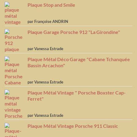
Plaque Stop and Smile
Note
4
par Françoise ANDRIN
sur 5
Plaque Garage Porsche 912 "La Girondine"
Note
5
sur
par Vanessa Estrade
5
Plaque Métal Déco Garage "Cabane Tchanquée
Bassin Arcachon"
Note
5
sur
par Vanessa Estrade
5
Plaque Métal Vintage " Porsche Boxster Cap-
Ferret"
Note
5
sur
par Vanessa Estrade
5
Plaque Métal Vintage Porsche 911 Classic