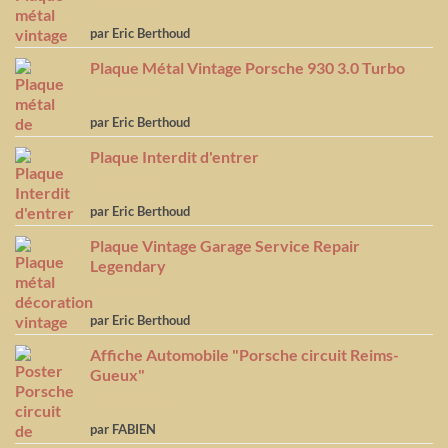
Note
5
sur
par Eric Berthoud
5
Plaque Métal Vintage Porsche 930 3.0 Turbo
Note
5
sur
par Eric Berthoud
5
Plaque Interdit d'entrer
Note
5
sur
par Eric Berthoud
5
Plaque Vintage Garage Service Repair
Legendary
Note
5
sur
par Eric Berthoud
5
Affiche Automobile "Porsche circuit Reims-
Gueux"
Note
5
sur
par FABIEN
5