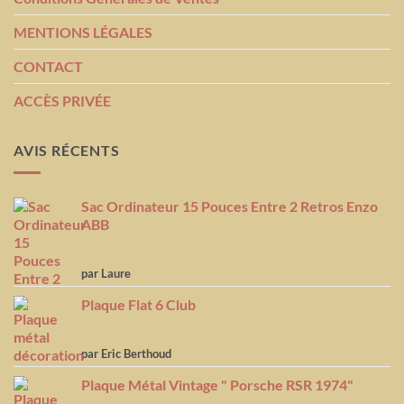
MENTIONS LÉGALES
CONTACT
ACCÈS PRIVÉE
AVIS RÉCENTS
Sac Ordinateur 15 Pouces Entre 2 Retros Enzo
ABB
Note
5
sur
par Laure
5
Plaque Flat 6 Club
Note
5
sur
par Eric Berthoud
5
Plaque Métal Vintage " Porsche RSR 1974"