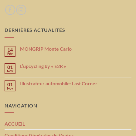
DERNIÈRES ACTUALITÉS
MONGRIP Monte Carlo
14
Fév
L’upcycling by « E2R »
01
Nov
Illustrateur automobile: Last Corner
01
Nov
NAVIGATION
ACCUEIL
Conditions Générales de Ventes