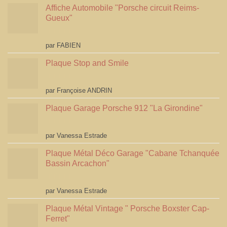
Affiche Automobile "Porsche circuit Reims-
Gueux"
Note
5
sur 5
par FABIEN
Plaque Stop and Smile
Note
4
par Françoise ANDRIN
sur 5
Plaque Garage Porsche 912 "La Girondine"
Note
5
sur 5
par Vanessa Estrade
Plaque Métal Déco Garage "Cabane Tchanquée
Bassin Arcachon"
Note
5
sur 5
par Vanessa Estrade
Plaque Métal Vintage " Porsche Boxster Cap-
Ferret"