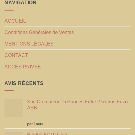
NAVIGATION
ACCUEIL
Conditions Générales de Ventes
MENTIONS LÉGALES
CONTACT
ACCÈS PRIVÉE
AVIS RÉCENTS
Sac Ordinateur 15 Pouces Entre 2 Retros Enzo
ABB
Note
5
sur 5
par Laure
Plaque Flat 6 Club