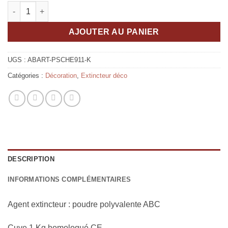
quantité de Extincteur Design ABmotorART Porsche 911
AJOUTER AU PANIER
UGS :
ABART-PSCHE911-K
Catégories :
Décoration
,
Extincteur déco
DESCRIPTION
INFORMATIONS COMPLÉMENTAIRES
Agent extincteur : poudre polyvalente ABC
Cuve 1 Kg homologué CE