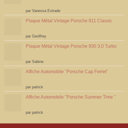
Note
5
sur 5
par Vanessa Estrade
Plaque Métal Vintage Porsche 911 Classic
Note
5
sur 5
par Geoffrey
Plaque Métal Vintage Porsche 930 3.0 Turbo
Note
5
sur 5
par Sabine
Affiche Automobile "Porsche Cap Ferret"
Note
4
par patrick
sur 5
Affiche Automobile "Porsche Summer Time "
Note
4
par patrick
sur 5