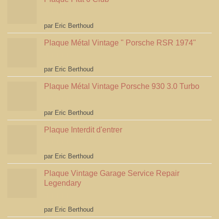
Note
5
sur 5
par Eric Berthoud
Plaque Métal Vintage " Porsche RSR 1974"
Note
5
sur 5
par Eric Berthoud
Plaque Métal Vintage Porsche 930 3.0 Turbo
Note
5
sur 5
par Eric Berthoud
Plaque Interdit d'entrer
Note
5
sur 5
par Eric Berthoud
Plaque Vintage Garage Service Repair
Legendary
Note
5
sur 5
par Eric Berthoud