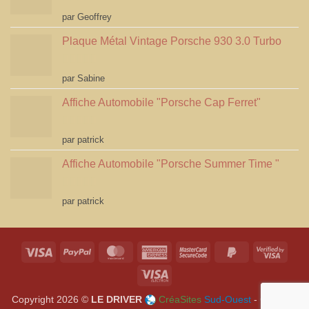
Note
5
sur 5
par Geoffrey
Plaque Métal Vintage Porsche 930 3.0 Turbo
Note
5
sur 5
par Sabine
Affiche Automobile "Porsche Cap Ferret"
Note
4
par patrick
sur 5
Affiche Automobile "Porsche Summer Time "
Note
4
par patrick
sur 5
Visa
PayPal
MasterCard
American
MasterCard
PayPal
Visa
Express
2
2
2
Visa
Electron
Copyright 2026 ©
LE DRIVER
CréaSites
Sud-Ouest
- Création