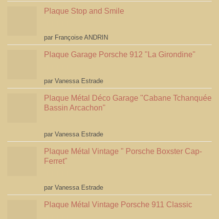
Plaque Stop and Smile
Note
4
par Françoise ANDRIN
sur 5
Plaque Garage Porsche 912 "La Girondine"
Note
5
sur 5
par Vanessa Estrade
Plaque Métal Déco Garage "Cabane Tchanquée
Bassin Arcachon"
Note
5
sur 5
par Vanessa Estrade
Plaque Métal Vintage " Porsche Boxster Cap-
Ferret"
Note
5
sur 5
par Vanessa Estrade
Plaque Métal Vintage Porsche 911 Classic