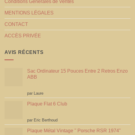
Conditions Générales de Ventes
MENTIONS LÉGALES
CONTACT
ACCÈS PRIVÉE
AVIS RÉCENTS
Sac Ordinateur 15 Pouces Entre 2 Retros Enzo
ABB
Note
5
sur 5
par Laure
Plaque Flat 6 Club
Note
5
sur 5
par Eric Berthoud
Plaque Métal Vintage " Porsche RSR 1974"