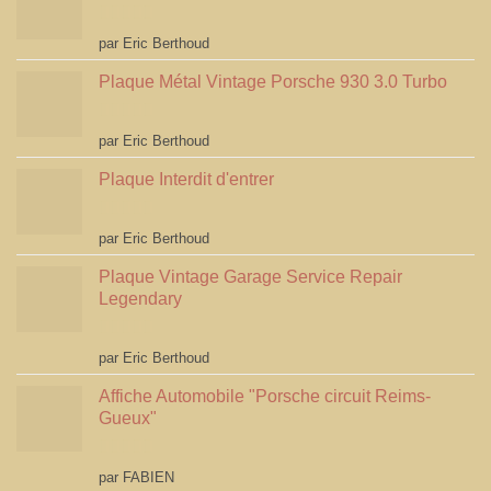
Note
5
sur 5
par Eric Berthoud
Plaque Métal Vintage Porsche 930 3.0 Turbo
Note
5
sur 5
par Eric Berthoud
Plaque Interdit d'entrer
Note
5
sur 5
par Eric Berthoud
Plaque Vintage Garage Service Repair
Legendary
Note
5
sur 5
par Eric Berthoud
Affiche Automobile "Porsche circuit Reims-
Gueux"
Note
5
sur 5
par FABIEN