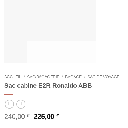
ACCUEIL
/
SAC/BAGAGERIE
/
BAGAGE
/
SAC DE VOYAGE
Sac cabine E2R Ronaldo ABB
Le
Le
240,00
225,00
€
€
prix
prix