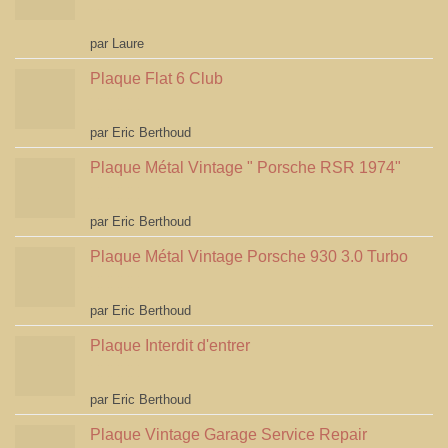
Note
5
sur 5
par Laure
Plaque Flat 6 Club
Note
5
sur 5
par Eric Berthoud
Plaque Métal Vintage " Porsche RSR 1974"
Note
5
sur 5
par Eric Berthoud
Plaque Métal Vintage Porsche 930 3.0 Turbo
Note
5
sur 5
par Eric Berthoud
Plaque Interdit d'entrer
Note
5
sur 5
par Eric Berthoud
Plaque Vintage Garage Service Repair