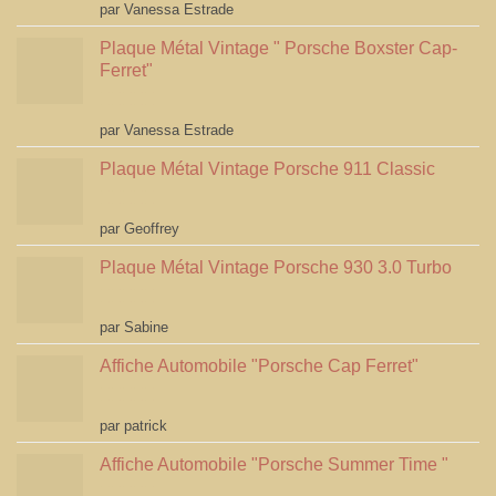
Note
5
sur 5
par Vanessa Estrade
Plaque Métal Vintage " Porsche Boxster Cap-
Ferret"
Note
5
sur 5
par Vanessa Estrade
Plaque Métal Vintage Porsche 911 Classic
Note
5
sur 5
par Geoffrey
Plaque Métal Vintage Porsche 930 3.0 Turbo
Note
5
sur 5
par Sabine
Affiche Automobile "Porsche Cap Ferret"
Note
4
par patrick
sur 5
Affiche Automobile "Porsche Summer Time "