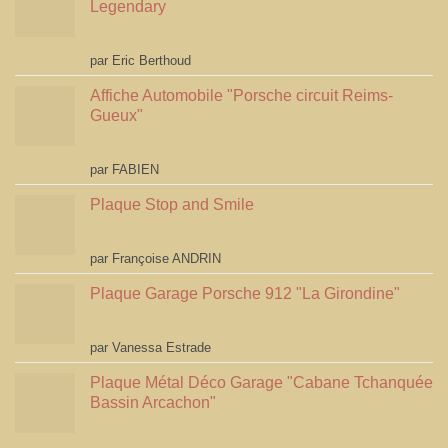
Legendary
Note
5
sur 5
par Eric Berthoud
Affiche Automobile "Porsche circuit Reims-
Gueux"
Note
5
sur 5
par FABIEN
Plaque Stop and Smile
Note
4
par Françoise ANDRIN
sur 5
Plaque Garage Porsche 912 "La Girondine"
Note
5
sur 5
par Vanessa Estrade
Plaque Métal Déco Garage "Cabane Tchanquée
Bassin Arcachon"