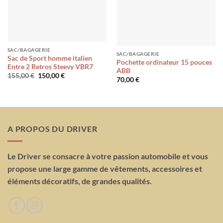
SAC/BAGAGERIE
SAC/BAGAGERIE
Sac de Sport homme italien
Pochette ordinateur 15 pouces
Entre 2 Retros Steevy VBR7
ABB
Le
Le
155,00
€
150,00
€
70,00
€
prix
prix
initial
actuel
était :
est :
155,00 €.
150,00 €.
A PROPOS DU DRIVER
Le Driver se consacre à votre passion automobile et vous
propose une large gamme de vêtements, accessoires et
éléments décoratifs, de grandes qualités.