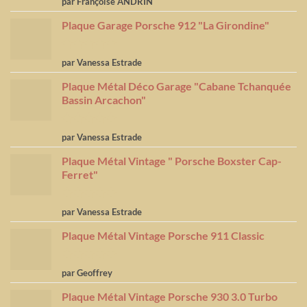
par Françoise ANDRIN
sur 5
Plaque Garage Porsche 912 "La Girondine"
Note
5
sur
par Vanessa Estrade
5
Plaque Métal Déco Garage "Cabane Tchanquée
Bassin Arcachon"
Note
5
sur
par Vanessa Estrade
5
Plaque Métal Vintage " Porsche Boxster Cap-
Ferret"
Note
5
sur
par Vanessa Estrade
5
Plaque Métal Vintage Porsche 911 Classic
Note
5
sur
par Geoffrey
5
Plaque Métal Vintage Porsche 930 3.0 Turbo