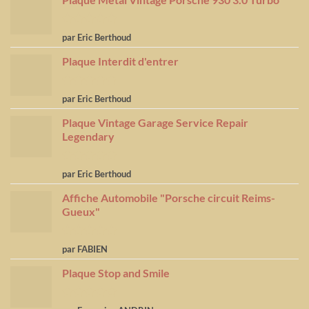
Note
5
sur
par Eric Berthoud
5
Plaque Interdit d'entrer
Note
5
sur
par Eric Berthoud
5
Plaque Vintage Garage Service Repair
Legendary
Note
5
sur
par Eric Berthoud
5
Affiche Automobile "Porsche circuit Reims-
Gueux"
Note
5
sur
par FABIEN
5
Plaque Stop and Smile
Note
4