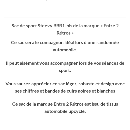
prix
prix
initial
actuel
était :
est :
155,00 €.
150,00 €.
Sac de sport Steevy BBR1-bis de la marque « Entre 2
Rétros »
Ce sac sera le compagnon idéal lors d’une randonnée
automobile.
Il peut aisément vous accompagner lors de vos séances de
sport.
Vous saurez apprécier ce sac léger, robuste et design avec
ses chiffres et bandes de cuirs noires et blanches
Ce sac de la marque Entre 2 Rétros est issu de tissus
automobile upcyclé.