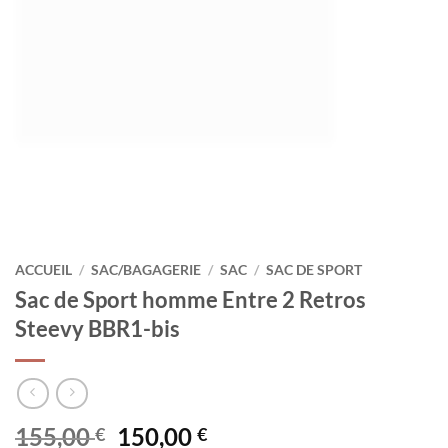
ACCUEIL
/
SAC/BAGAGERIE
/
SAC
/
SAC DE SPORT
Sac de Sport homme Entre 2 Retros
Steevy BBR1-bis
Le
Le
155,00
150,00
€
€