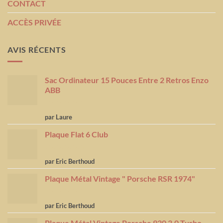
CONTACT
ACCÈS PRIVÉE
AVIS RÉCENTS
Sac Ordinateur 15 Pouces Entre 2 Retros Enzo
ABB
Note
5
sur
par Laure
5
Plaque Flat 6 Club
Note
5
sur
par Eric Berthoud
5
Plaque Métal Vintage " Porsche RSR 1974"
Note
5
sur
par Eric Berthoud
5
Plaque Métal Vintage Porsche 930 3.0 Turbo