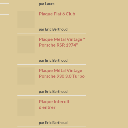
Note
5
sur
par Laure
5
Plaque Flat 6 Club
Note
5
sur
par Eric Berthoud
5
Plaque Métal Vintage "
Porsche RSR 1974"
Note
5
sur
par Eric Berthoud
5
Plaque Métal Vintage
Porsche 930 3.0 Turbo
Note
5
sur
par Eric Berthoud
5
Plaque Interdit
d'entrer
Note
5
sur
par Eric Berthoud
5