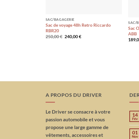
SAC/BAGAGERIE
SAC/
Sac de voyage 48h Retro Riccardo
Sac O
RBR20
ABB
Le
Le
250,00
€
240,00
€
189,
prix
prix
initial
actuel
était :
est :
250,00 €.
240,00 €.
A PROPOS DU DRIVER
DER
Le Driver se consacre à votre
14
passion automobile et vous
Fév
propose une large gamme de
01
vêtements, accessoires et
Nov