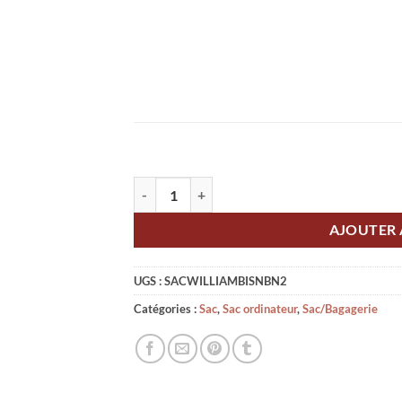
quantité de Sac ordinateur 15 pouces Entre Deux
AJOUTER 
UGS :
SACWILLIAMBISNBN2
Catégories :
Sac
,
Sac ordinateur
,
Sac/Bagagerie