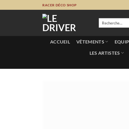
Passer
RACER DÉCO SHOP
au
contenu
Recherche
pour :
ACCUEIL
VÊTEMENTS
EQUIP
LES ARTISTES