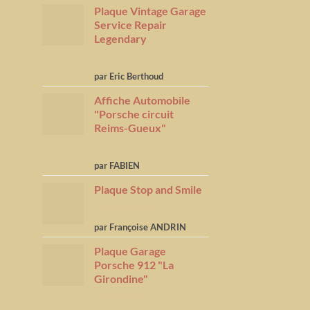
Plaque Vintage Garage
Service Repair
Legendary
Note
5
sur
par Eric Berthoud
5
Affiche Automobile
"Porsche circuit
Reims-Gueux"
Note
5
sur
par FABIEN
5
Plaque Stop and Smile
Note
4
par Françoise ANDRIN
sur 5
Plaque Garage
Porsche 912 "La
Girondine"