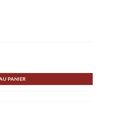
 Retros William gris et noir
AU PANIER