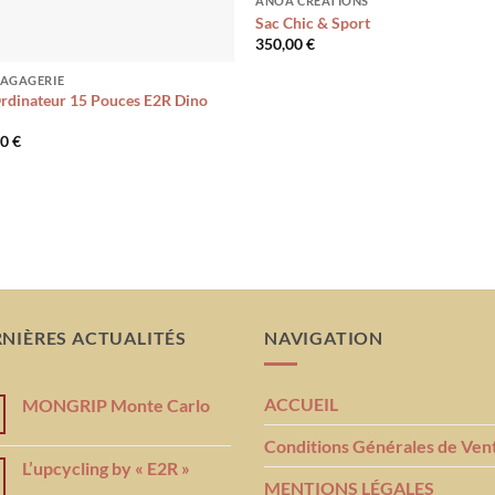
ANOA CREATIONS
Sac Chic & Sport
350,00
€
BAGAGERIE
rdinateur 15 Pouces E2R Dino
00
€
NIÈRES ACTUALITÉS
NAVIGATION
ACCUEIL
MONGRIP Monte Carlo
Conditions Générales de Ven
L’upcycling by « E2R »
MENTIONS LÉGALES