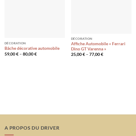
DÉCORATION
DÉCORATION
Affiche Automobile « Ferrari
Bâche décorative automobile
Dino GT Varenna »
59,00
€
–
80,00
€
25,00
€
–
77,00
€
A PROPOS DU DRIVER