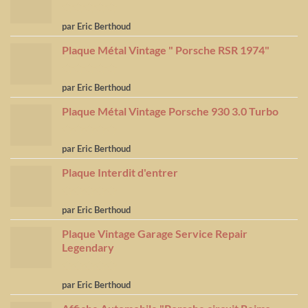
Note
5
sur
par Eric Berthoud
5
Plaque Métal Vintage " Porsche RSR 1974"
Note
5
sur
par Eric Berthoud
5
Plaque Métal Vintage Porsche 930 3.0 Turbo
Note
5
sur
par Eric Berthoud
5
Plaque Interdit d'entrer
Note
5
sur
par Eric Berthoud
5
Plaque Vintage Garage Service Repair
Legendary
Note
5
sur
par Eric Berthoud
5