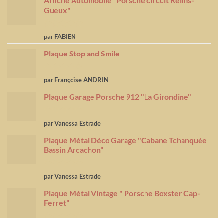
Affiche Automobile "Porsche circuit Reims-
Gueux"
Note
5
sur
par FABIEN
5
Plaque Stop and Smile
Note
4
par Françoise ANDRIN
sur 5
Plaque Garage Porsche 912 "La Girondine"
Note
5
sur
par Vanessa Estrade
5
Plaque Métal Déco Garage "Cabane Tchanquée
Bassin Arcachon"
Note
5
sur
par Vanessa Estrade
5
Plaque Métal Vintage " Porsche Boxster Cap-
Ferret"