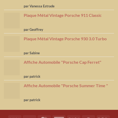
Note
5
sur
par Vanessa Estrade
5
Plaque Métal Vintage Porsche 911 Classic
Note
5
sur
par Geoffrey
5
Plaque Métal Vintage Porsche 930 3.0 Turbo
Note
5
sur
par Sabine
5
Affiche Automobile "Porsche Cap Ferret"
Note
4
par patrick
sur 5
Affiche Automobile "Porsche Summer Time "
Note
4
par patrick
sur 5