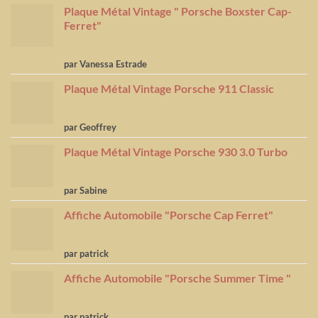
Plaque Métal Vintage " Porsche Boxster Cap-
Ferret"
Note
5
sur
par Vanessa Estrade
5
Plaque Métal Vintage Porsche 911 Classic
Note
5
sur
par Geoffrey
5
Plaque Métal Vintage Porsche 930 3.0 Turbo
Note
5
sur
par Sabine
5
Affiche Automobile "Porsche Cap Ferret"
Note
4
par patrick
sur 5
Affiche Automobile "Porsche Summer Time "
Note
4
par patrick