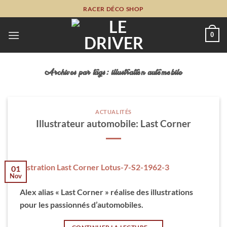
Passer
RACER DÉCO SHOP
au
contenu
0
Archives par tags:
illustration automobile
ACTUALITÉS
Illustrateur automobile: Last Corner
01
Nov
Alex alias « Last Corner » réalise des illustrations
pour les passionnés d’automobiles.