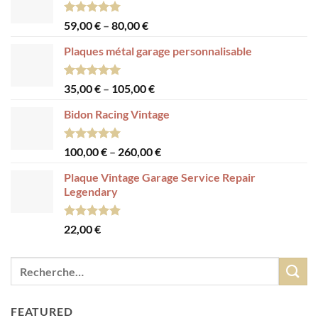
Note
5.00
59,00
€
–
80,00
€
sur 5
Plaques métal garage personnalisable
Note
5.00
35,00
€
–
105,00
€
sur 5
Bidon Racing Vintage
Note
5.00
100,00
€
–
260,00
€
sur 5
Plaque Vintage Garage Service Repair
Legendary
Note
5.00
22,00
€
sur 5
FEATURED