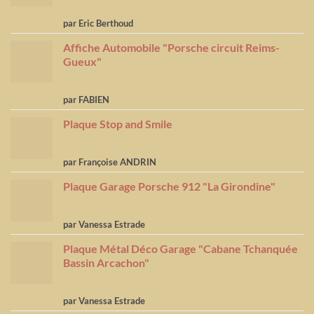
Note
5
sur
par Eric Berthoud
5
Affiche Automobile "Porsche circuit Reims-
Gueux"
Note
5
sur
par FABIEN
5
Plaque Stop and Smile
Note
4
par Françoise ANDRIN
sur 5
Plaque Garage Porsche 912 "La Girondine"
Note
5
sur
par Vanessa Estrade
5
Plaque Métal Déco Garage "Cabane Tchanquée
Bassin Arcachon"
Note
5
sur
par Vanessa Estrade
5