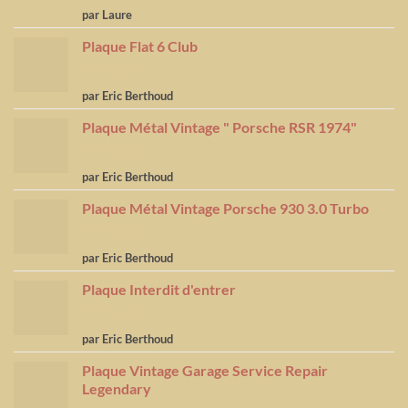
Note
5
sur
par Laure
5
Plaque Flat 6 Club
Note
5
sur
par Eric Berthoud
5
Plaque Métal Vintage " Porsche RSR 1974"
Note
5
sur
par Eric Berthoud
5
Plaque Métal Vintage Porsche 930 3.0 Turbo
Note
5
sur
par Eric Berthoud
5
Plaque Interdit d'entrer
Note
5
sur
par Eric Berthoud
5
Plaque Vintage Garage Service Repair
Legendary