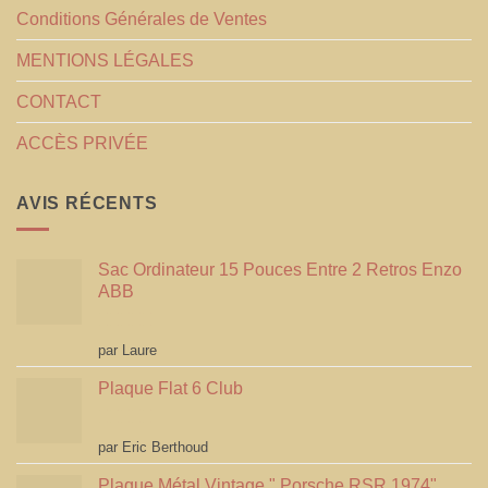
Conditions Générales de Ventes
MENTIONS LÉGALES
CONTACT
ACCÈS PRIVÉE
AVIS RÉCENTS
Sac Ordinateur 15 Pouces Entre 2 Retros Enzo
ABB
Note
5
sur 5
par Laure
Plaque Flat 6 Club
Note
5
sur 5
par Eric Berthoud
Plaque Métal Vintage " Porsche RSR 1974"