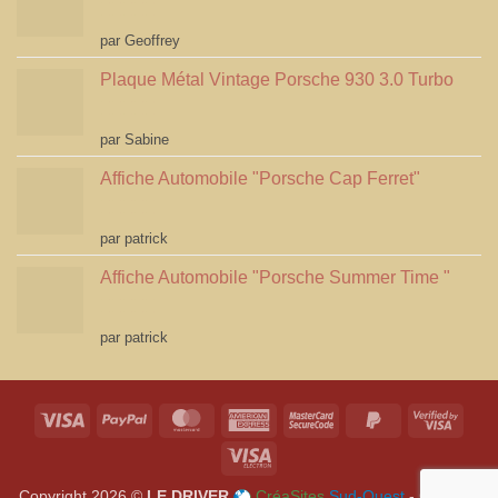
Note
5
sur 5
par Geoffrey
Plaque Métal Vintage Porsche 930 3.0 Turbo
Note
5
sur 5
par Sabine
Affiche Automobile "Porsche Cap Ferret"
Note
4
par patrick
sur 5
Affiche Automobile "Porsche Summer Time "
Note
4
par patrick
sur 5
Visa
PayPal
MasterCard
American
MasterCard
PayPal
Visa
Express
2
2
2
Visa
Electron
Copyright 2026 ©
LE DRIVER
CréaSites
Sud-Ouest
- Création