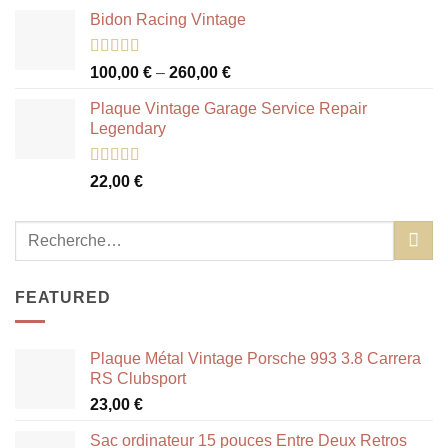
Bidon Racing Vintage
Note
5.00
100,00
€
–
260,00
€
sur 5
Plaque Vintage Garage Service Repair
Legendary
Note
5.00
22,00
€
sur 5
FEATURED
Plaque Métal Vintage Porsche 993 3.8 Carrera
RS Clubsport
23,00
€
Sac ordinateur 15 pouces Entre Deux Retros