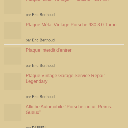
Note
5
sur 5
par Eric Berthoud
Plaque Métal Vintage Porsche 930 3.0 Turbo
Note
5
sur 5
par Eric Berthoud
Plaque Interdit d'entrer
Note
5
sur 5
par Eric Berthoud
Plaque Vintage Garage Service Repair
Legendary
Note
5
sur 5
par Eric Berthoud
Affiche Automobile "Porsche circuit Reims-
Gueux"
Note
5
sur 5
par FABIEN