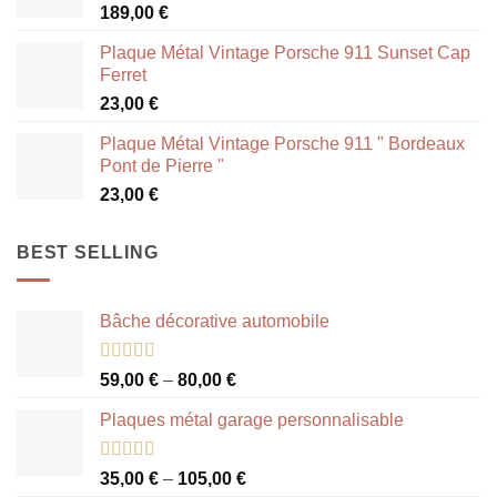
189,00
€
Plaque Métal Vintage Porsche 911 Sunset Cap
Ferret
23,00
€
Plaque Métal Vintage Porsche 911 " Bordeaux
Pont de Pierre "
23,00
€
BEST SELLING
Bâche décorative automobile
Note
5.00
59,00
€
–
80,00
€
sur 5
Plaques métal garage personnalisable
Note
5.00
35,00
€
–
105,00
€
sur 5