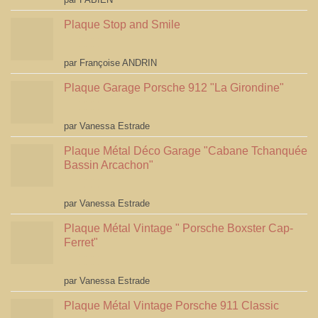
Plaque Stop and Smile
Note
4
par Françoise ANDRIN
sur 5
Plaque Garage Porsche 912 "La Girondine"
Note
5
sur 5
par Vanessa Estrade
Plaque Métal Déco Garage "Cabane Tchanquée
Bassin Arcachon"
Note
5
sur 5
par Vanessa Estrade
Plaque Métal Vintage " Porsche Boxster Cap-
Ferret"
Note
5
sur 5
par Vanessa Estrade
Plaque Métal Vintage Porsche 911 Classic