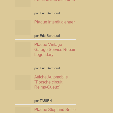
Note
5
sur 5
par Eric Berthoud
Plaque Interdit d'entrer
Note
5
sur 5
par Eric Berthoud
Plaque Vintage
Garage Service Repair
Legendary
Note
5
sur 5
par Eric Berthoud
Affiche Automobile
"Porsche circuit
Reims-Gueux"
Note
5
sur 5
par FABIEN
Plaque Stop and Smile