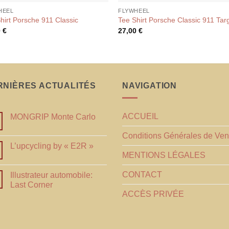
HEEL
FLYWHEEL
hirt Porsche 911 Classic
Tee Shirt Porsche Classic 911 Tar
0
€
27,00
€
RNIÈRES ACTUALITÉS
NAVIGATION
ACCUEIL
MONGRIP Monte Carlo
Conditions Générales de Ven
L’upcycling by « E2R »
MENTIONS LÉGALES
CONTACT
Illustrateur automobile:
Last Corner
ACCÈS PRIVÉE