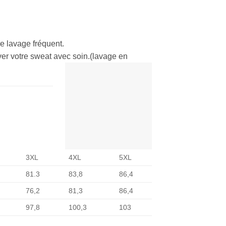
e lavage fréquent.
aver votre sweat avec soin.(lavage en
3XL
4XL
5XL
81.3
83,8
86,4
76,2
81,3
86,4
97,8
100,3
103