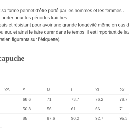
t sa forme permet d’être porté par les hommes et les femmes .
porter pour les périodes fraiches.
is et résistant pour avoir une grande longévité même en cas d
leur, et ainsi le faire durer dans le temps, il est important de l
en figurants sur l’étiquette).
 capuche
XS
S
M
L
XL
2XL
68,6
71
73,7
76.2
78.7
50,8
56
61
66
71
85
87,6
90,2
92,7
95,3