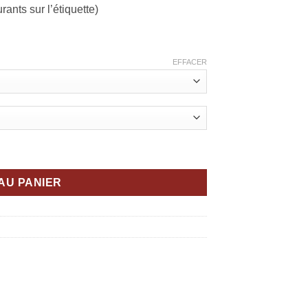
ants sur l’étiquette)
EFFACER
ic 911 Targa
AU PANIER