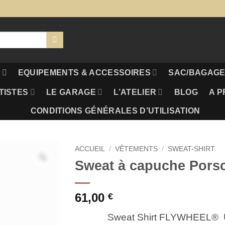
S
EQUIPEMENTS & ACCESSOIRES
SAC/BAGAGE
TISTES
LE GARAGE
L’ATELIER
BLOG
A P
CONDITIONS GÉNÉRALES D’UTILISATION
ACCUEIL
/
VÊTEMENTS
/
SWEAT-SHIRT
Sweat à capuche Porsc
61,00
€
Sweat Shirt FLYWHEEL® U