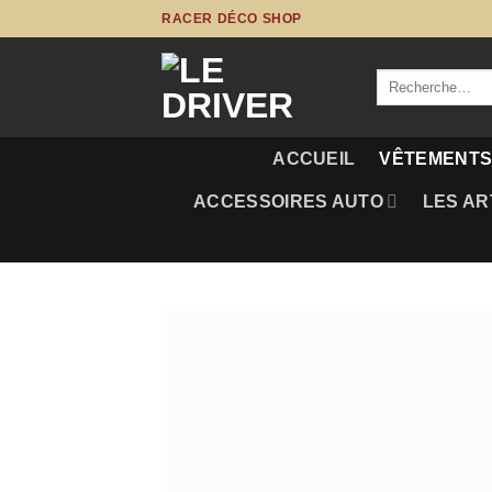
Passer
RACER DÉCO SHOP
au
contenu
Recherche
pour :
ACCUEIL
VÊTEMENT
ACCESSOIRES AUTO
LES AR