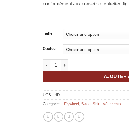
conformément aux conseils d’entretien figur
Taille
Couleur
quantité de Sweat à capuche Porsche Class
AJOUTER 
UGS :
ND
Catégories :
Flywheel
,
Sweat-Shirt
,
Vêtements