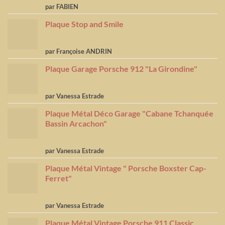
Note
5
sur
par FABIEN
5
Plaque Stop and Smile
Note
4
par Françoise ANDRIN
sur 5
Plaque Garage Porsche 912 "La Girondine"
Note
5
sur
par Vanessa Estrade
5
Plaque Métal Déco Garage "Cabane Tchanquée
Bassin Arcachon"
Note
5
sur
par Vanessa Estrade
5
Plaque Métal Vintage " Porsche Boxster Cap-
Ferret"
Note
5
sur
par Vanessa Estrade
5
Plaque Métal Vintage Porsche 911 Classic