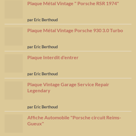
Plaque Métal Vintage " Porsche RSR 1974"
Note
5
sur
par Eric Berthoud
5
Plaque Métal Vintage Porsche 930 3.0 Turbo
Note
5
sur
par Eric Berthoud
5
Plaque Interdit d'entrer
Note
5
sur
par Eric Berthoud
5
Plaque Vintage Garage Service Repair
Legendary
Note
5
sur
par Eric Berthoud
5
Affiche Automobile "Porsche circuit Reims-
Gueux"