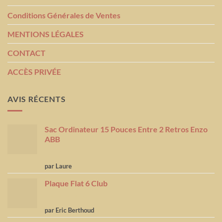
Conditions Générales de Ventes
MENTIONS LÉGALES
CONTACT
ACCÈS PRIVÉE
AVIS RÉCENTS
Sac Ordinateur 15 Pouces Entre 2 Retros Enzo
ABB
Note
5
sur
par Laure
5
Plaque Flat 6 Club
Note
5
sur
par Eric Berthoud
5