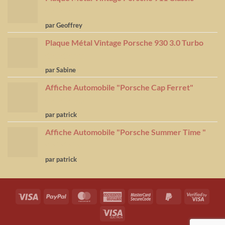
Note
5
sur
par Geoffrey
5
Plaque Métal Vintage Porsche 930 3.0 Turbo
Note
5
sur
par Sabine
5
Affiche Automobile "Porsche Cap Ferret"
Note
4
par patrick
sur 5
Affiche Automobile "Porsche Summer Time "
Note
4
par patrick
sur 5
Visa
PayPal
MasterCard
American
MasterCard
PayPal
Visa
Express
2
2
2
Visa
Electron