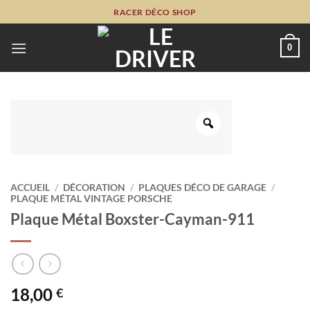
Passer
RACER DÉCO SHOP
au
contenu
0
ACCUEIL
/
DÉCORATION
/
PLAQUES DÉCO DE GARAGE
/
PLAQUE MÉTAL VINTAGE PORSCHE
Plaque Métal Boxster-Cayman-911
18,00
€