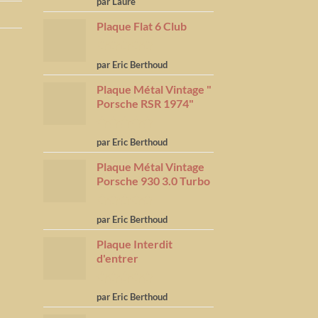
par Laure
5
Plaque Flat 6 Club
Note
5
sur
par Eric Berthoud
5
Plaque Métal Vintage "
Porsche RSR 1974"
Note
5
sur
par Eric Berthoud
5
Plaque Métal Vintage
Porsche 930 3.0 Turbo
Note
5
sur
par Eric Berthoud
5
Plaque Interdit
d'entrer
Note
5
sur
par Eric Berthoud
5