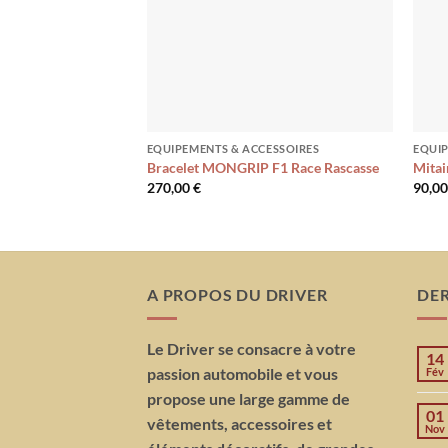
EQUIPEMENTS & ACCESSOIRES
EQUIP
Bracelet MONGRIP F1 Race Rascasse
Mitai
270,00
€
90,0
A PROPOS DU DRIVER
DER
Le Driver se consacre à votre
14
passion automobile et vous
Fév
propose une large gamme de
01
vêtements, accessoires et
Nov