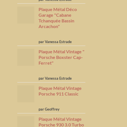
5
Plaque Métal Déco
Garage "Cabane
Tchanquée Bassin
Arcachon"
Note
5
sur
par Vanessa Estrade
5
Plaque Métal Vintage "
Porsche Boxster Cap-
Ferret"
Note
5
sur
par Vanessa Estrade
5
Plaque Métal Vintage
Porsche 911 Classic
Note
5
sur
par Geoffrey
5
Plaque Métal Vintage
Porsche 930 3.0 Turbo