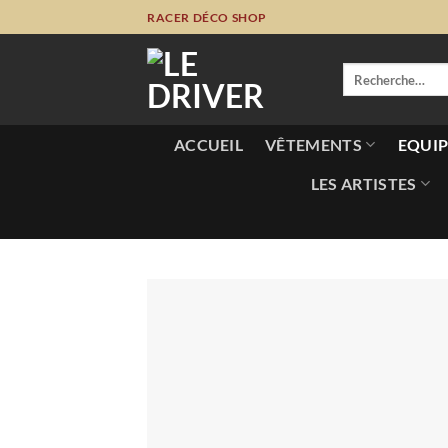
Passer
RACER DÉCO SHOP
au
contenu
Recherche
pour :
ACCUEIL
VÊTEMENTS
EQUIP
LES ARTISTES