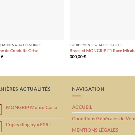
EMENTS & ACCESSOIRES
EQUIPEMENTS & ACCESSOIRES
ne de Conduite Grise
Bracelet MONGRIP F1 Race Mirab
0
€
300,00
€
NIÈRES ACTUALITÉS
NAVIGATION
ACCUEIL
MONGRIP Monte Carlo
Conditions Générales de Ven
L’upcycling by « E2R »
MENTIONS LÉGALES