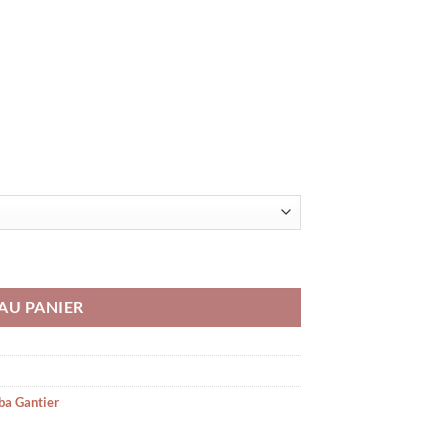
 Tabac
AU PANIER
ba Gantier