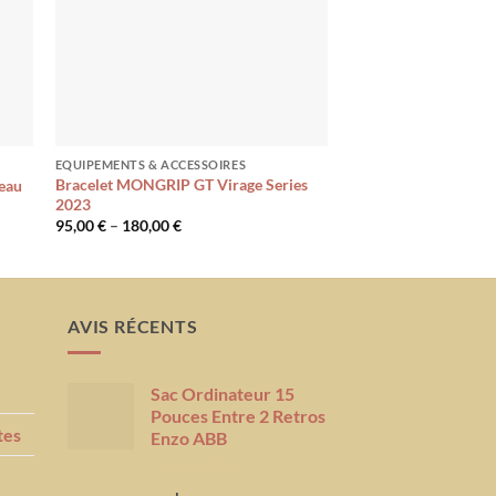
EQUIPEMENTS & ACCESSOIRES
EQUIPEMENTS & ACCES
Bracelet MONGRIP GT Virage Series
eau
Bracelet MONGRIP G
2023
135,00
€
95,00
€
–
180,00
€
AVIS RÉCENTS
Sac Ordinateur 15
Pouces Entre 2 Retros
tes
Enzo ABB
Note
5
sur