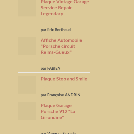
Plaque Vintage Garage
Service Repair
Legendary
Note
5
sur
par Eric Berthoud
5
Affiche Automobile
"Porsche circuit
Reims-Gueux"
Note
5
sur
par FABIEN
5
Plaque Stop and Smile
Note
4
par Françoise ANDRIN
sur 5
Plaque Garage
Porsche 912 "La
Girondine"
Note
5
sur
par Vanessa Estrade