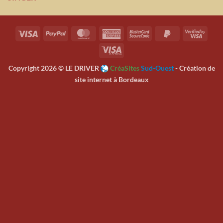
sur 5
Visa
PayPal
MasterCard
American
MasterCard
PayPal
Visa
Express
2
2
2
Visa
Electron
Copyright 2026 ©
LE DRIVER
CréaSites
Sud-Ouest
- Création de
site internet à Bordeaux