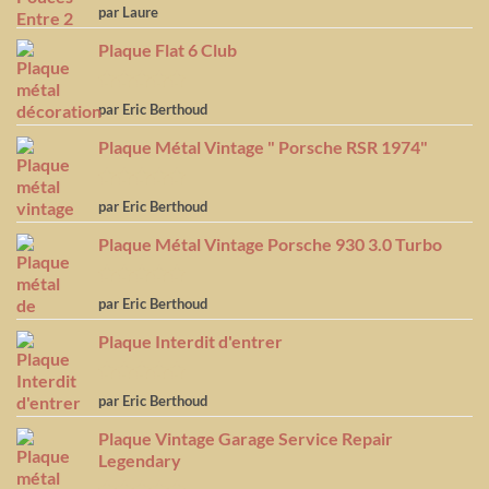
Note
5
sur
par Laure
5
Plaque Flat 6 Club
Note
5
sur
par Eric Berthoud
5
Plaque Métal Vintage " Porsche RSR 1974"
Note
5
sur
par Eric Berthoud
5
Plaque Métal Vintage Porsche 930 3.0 Turbo
Note
5
sur
par Eric Berthoud
5
Plaque Interdit d'entrer
Note
5
sur
par Eric Berthoud
5
Plaque Vintage Garage Service Repair
Legendary