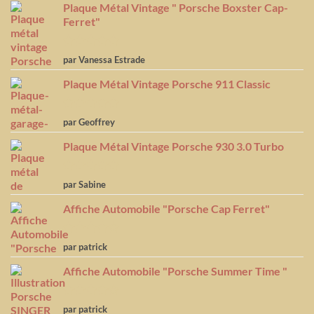
Plaque Métal Vintage " Porsche Boxster Cap-
Ferret"
Note
5
sur
par Vanessa Estrade
5
Plaque Métal Vintage Porsche 911 Classic
Note
5
sur
par Geoffrey
5
Plaque Métal Vintage Porsche 930 3.0 Turbo
Note
5
sur
par Sabine
5
Affiche Automobile "Porsche Cap Ferret"
Note
4
par patrick
sur 5
Affiche Automobile "Porsche Summer Time "
Note
4
par patrick