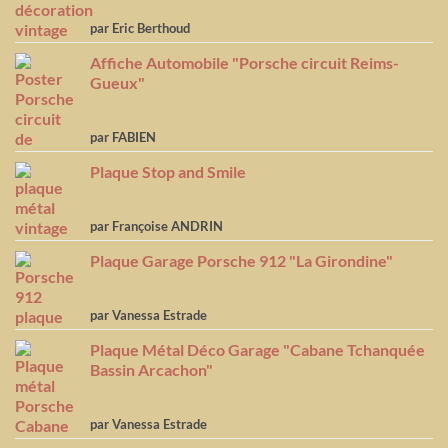
Note
5
sur
par Eric Berthoud
5
Affiche Automobile "Porsche circuit Reims-
Gueux"
Note
5
sur
par FABIEN
5
Plaque Stop and Smile
Note
4
par Françoise ANDRIN
sur 5
Plaque Garage Porsche 912 "La Girondine"
Note
5
sur
par Vanessa Estrade
5
Plaque Métal Déco Garage "Cabane Tchanquée
Bassin Arcachon"
Note
5
sur
par Vanessa Estrade
5