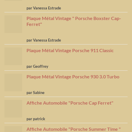
Note
5
sur
par Vanessa Estrade
5
Plaque Métal Vintage " Porsche Boxster Cap-
Ferret"
Note
5
sur
par Vanessa Estrade
5
Plaque Métal Vintage Porsche 911 Classic
Note
5
sur
par Geoffrey
5
Plaque Métal Vintage Porsche 930 3.0 Turbo
Note
5
sur
par Sabine
5
Affiche Automobile "Porsche Cap Ferret"
Note
4
par patrick
sur 5
Affiche Automobile "Porsche Summer Time "