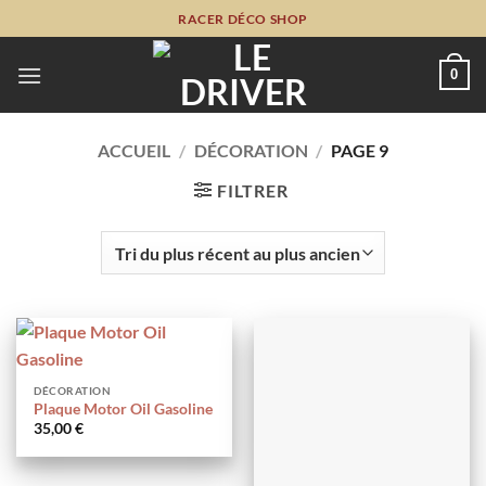
Passer
RACER DÉCO SHOP
au
contenu
0
ACCUEIL
/
DÉCORATION
/
PAGE 9
FILTRER
DÉCORATION
Plaque Motor Oil Gasoline
35,00
€