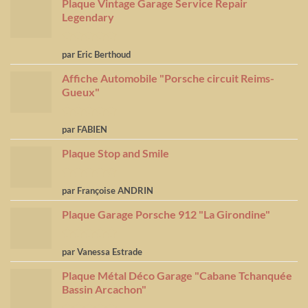
Plaque Vintage Garage Service Repair
Legendary
Note
5
sur
par Eric Berthoud
5
Affiche Automobile "Porsche circuit Reims-
Gueux"
Note
5
sur
par FABIEN
5
Plaque Stop and Smile
Note
4
par Françoise ANDRIN
sur 5
Plaque Garage Porsche 912 "La Girondine"
Note
5
sur
par Vanessa Estrade
5
Plaque Métal Déco Garage "Cabane Tchanquée
Bassin Arcachon"