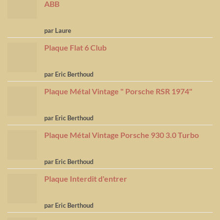
ABB
Note
5
sur
par Laure
5
Plaque Flat 6 Club
Note
5
sur
par Eric Berthoud
5
Plaque Métal Vintage " Porsche RSR 1974"
Note
5
sur
par Eric Berthoud
5
Plaque Métal Vintage Porsche 930 3.0 Turbo
Note
5
sur
par Eric Berthoud
5
Plaque Interdit d'entrer
Note
5
sur
par Eric Berthoud
5